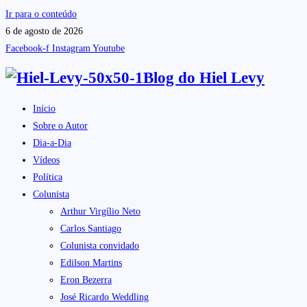
Ir para o conteúdo
6 de agosto de 2026
Facebook-f
Instagram
Youtube
Blog do
Hiel Levy
Início
Sobre o Autor
Dia-a-Dia
Vídeos
Política
Colunista
Arthur Virgílio Neto
Carlos Santiago
Colunista convidado
Edilson Martins
Eron Bezerra
José Ricardo Weddling