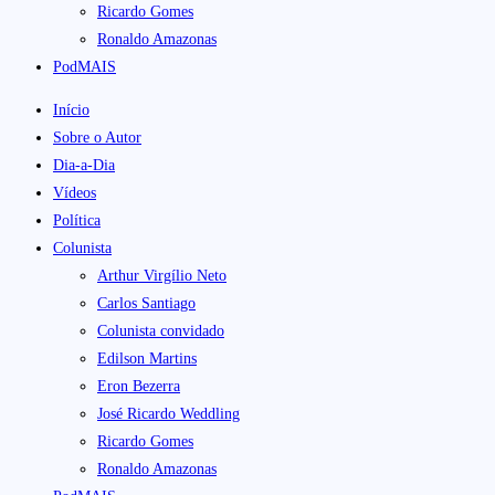
Ricardo Gomes
Ronaldo Amazonas
PodMAIS
Início
Sobre o Autor
Dia-a-Dia
Vídeos
Política
Colunista
Arthur Virgílio Neto
Carlos Santiago
Colunista convidado
Edilson Martins
Eron Bezerra
José Ricardo Weddling
Ricardo Gomes
Ronaldo Amazonas