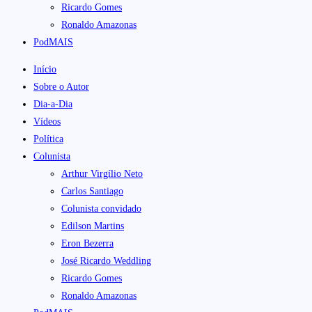
Ricardo Gomes
Ronaldo Amazonas
PodMAIS
Início
Sobre o Autor
Dia-a-Dia
Vídeos
Política
Colunista
Arthur Virgílio Neto
Carlos Santiago
Colunista convidado
Edilson Martins
Eron Bezerra
José Ricardo Weddling
Ricardo Gomes
Ronaldo Amazonas