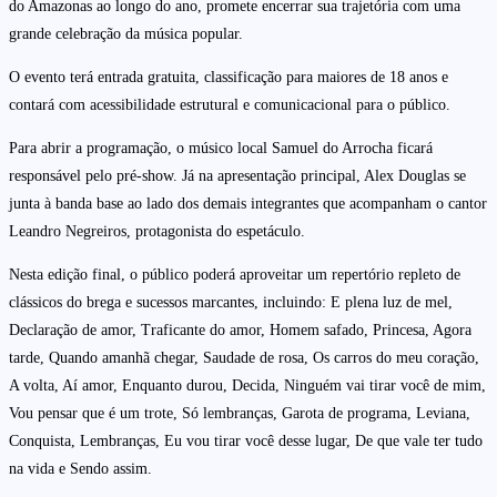
do Amazonas ao longo do ano, promete encerrar sua trajetória com uma
grande celebração da música popular.
O evento terá entrada gratuita, classificação para maiores de 18 anos e
contará com acessibilidade estrutural e comunicacional para o público.
Para abrir a programação, o músico local Samuel do Arrocha ficará
responsável pelo pré-show. Já na apresentação principal, Alex Douglas se
junta à banda base ao lado dos demais integrantes que acompanham o cantor
Leandro Negreiros, protagonista do espetáculo.
Nesta edição final, o público poderá aproveitar um repertório repleto de
clássicos do brega e sucessos marcantes, incluindo: E plena luz de mel,
Declaração de amor, Traficante do amor, Homem safado, Princesa, Agora
tarde, Quando amanhã chegar, Saudade de rosa, Os carros do meu coração,
A volta, Aí amor, Enquanto durou, Decida, Ninguém vai tirar você de mim,
Vou pensar que é um trote, Só lembranças, Garota de programa, Leviana,
Conquista, Lembranças, Eu vou tirar você desse lugar, De que vale ter tudo
na vida e Sendo assim.