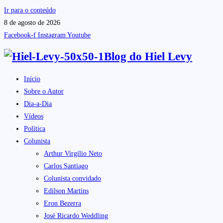
Ir para o conteúdo
8 de agosto de 2026
Facebook-f
Instagram
Youtube
Blog do
Hiel Levy
Início
Sobre o Autor
Dia-a-Dia
Vídeos
Política
Colunista
Arthur Virgílio Neto
Carlos Santiago
Colunista convidado
Edilson Martins
Eron Bezerra
José Ricardo Weddling