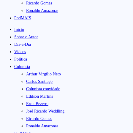
Ricardo Gomes
Ronaldo Amazonas
PodMAIS
Início
Sobre o Autor
Dia-a-Dia
Vídeos
Política
Colunista
Arthur Virgílio Neto
Carlos Santiago
Colunista convidado
Edilson Martins
Eron Bezerra
José Ricardo Weddling
Ricardo Gomes
Ronaldo Amazonas