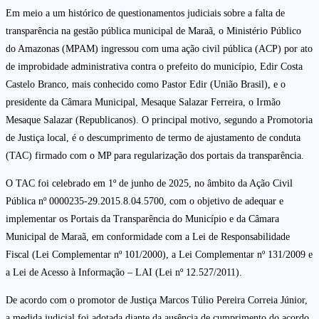
Em meio a um histórico de questionamentos judiciais sobre a falta de
transparência na gestão pública municipal de Maraã, o Ministério Público
do Amazonas (MPAM) ingressou com uma ação civil pública (ACP) por ato
de improbidade administrativa contra o prefeito do município, Edir Costa
Castelo Branco, mais conhecido como Pastor Edir (União Brasil), e o
presidente da Câmara Municipal, Mesaque Salazar Ferreira, o Irmão
Mesaque Salazar (Republicanos). O principal motivo, segundo a Promotoria
de Justiça local, é o descumprimento de termo de ajustamento de conduta
(TAC) firmado com o MP para regularização dos portais da transparência.
O TAC foi celebrado em 1º de junho de 2025, no âmbito da Ação Civil
Pública nº 0000235-29.2015.8.04.5700, com o objetivo de adequar e
implementar os Portais da Transparência do Município e da Câmara
Municipal de Maraã, em conformidade com a Lei de Responsabilidade
Fiscal (Lei Complementar nº 101/2000), a Lei Complementar nº 131/2009 e
a Lei de Acesso à Informação – LAI (Lei nº 12.527/2011).
De acordo com o promotor de Justiça Marcos Túlio Pereira Correia Júnior,
a medida judicial foi adotada diante da ausência de cumprimento do acordo