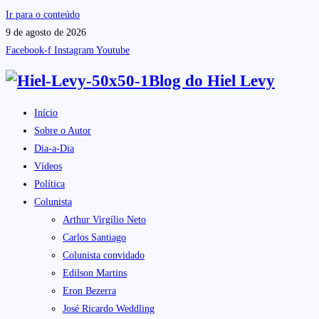
Ir para o conteúdo
9 de agosto de 2026
Facebook-f
Instagram
Youtube
Blog do
Hiel Levy
Início
Sobre o Autor
Dia-a-Dia
Vídeos
Política
Colunista
Arthur Virgílio Neto
Carlos Santiago
Colunista convidado
Edilson Martins
Eron Bezerra
José Ricardo Weddling