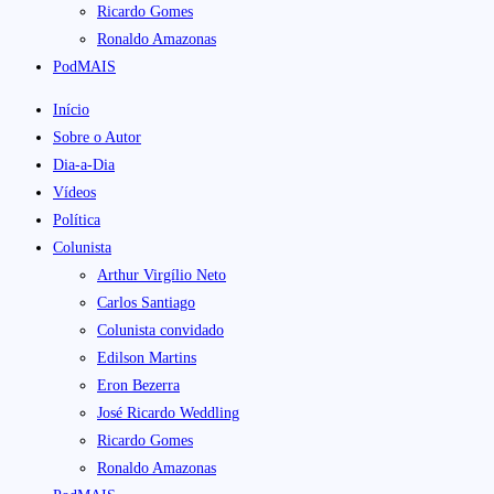
Ricardo Gomes
Ronaldo Amazonas
PodMAIS
Início
Sobre o Autor
Dia-a-Dia
Vídeos
Política
Colunista
Arthur Virgílio Neto
Carlos Santiago
Colunista convidado
Edilson Martins
Eron Bezerra
José Ricardo Weddling
Ricardo Gomes
Ronaldo Amazonas