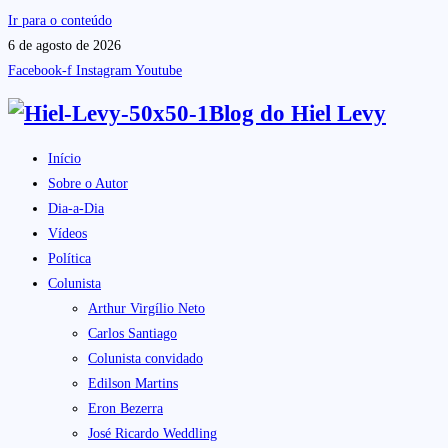
Ir para o conteúdo
6 de agosto de 2026
Facebook-f
Instagram
Youtube
Blog do
Hiel Levy
Início
Sobre o Autor
Dia-a-Dia
Vídeos
Política
Colunista
Arthur Virgílio Neto
Carlos Santiago
Colunista convidado
Edilson Martins
Eron Bezerra
José Ricardo Weddling