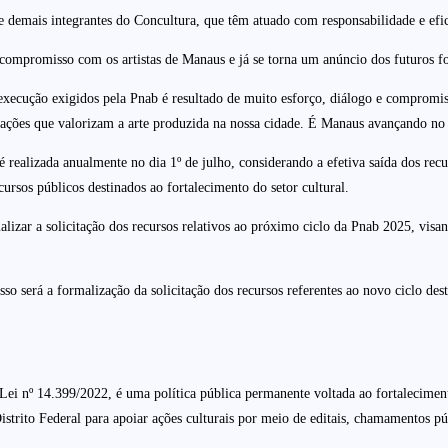
s e demais integrantes do Concultura, que têm atuado com responsabilidade e efic
compromisso com os artistas de Manaus e já se torna um anúncio dos futuros fo
ecução exigidos pela Pnab é resultado de muito esforço, diálogo e compromisso 
ais ações que valorizam a arte produzida na nossa cidade. É Manaus avançando n
é realizada anualmente no dia 1º de julho, considerando a efetiva saída dos rec
rsos públicos destinados ao fortalecimento do setor cultural.
alizar a solicitação dos recursos relativos ao próximo ciclo da Pnab 2025, vis
o será a formalização da solicitação dos recursos referentes ao novo ciclo deste
 Lei nº 14.399/2022, é uma política pública permanente voltada ao fortaleciment
istrito Federal para apoiar ações culturais por meio de editais, chamamentos pú