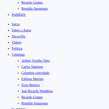
Ricardo Gomes
Ronaldo Amazonas
PodMAIS
Início
Sobre o Autor
Dia-a-Dia
Vídeos
Política
Colunista
Arthur Virgílio Neto
Carlos Santiago
Colunista convidado
Edilson Martins
Eron Bezerra
José Ricardo Weddling
Ricardo Gomes
Ronaldo Amazonas