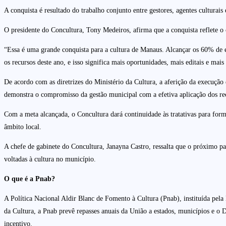
A conquista é resultado do trabalho conjunto entre gestores, agentes culturai
O presidente do Concultura, Tony Medeiros, afirma que a conquista reflete o 
“Essa é uma grande conquista para a cultura de Manaus. Alcançar os 60% de ex
os recursos deste ano, e isso significa mais oportunidades, mais editais e m
De acordo com as diretrizes do Ministério da Cultura, a aferição da execução 
demonstra o compromisso da gestão municipal com a efetiva aplicação dos recu
Com a meta alcançada, o Concultura dará continuidade às tratativas para form
âmbito local.
A chefe de gabinete do Concultura, Janayna Castro, ressalta que o próximo pass
voltadas à cultura no município.
O que é a Pnab?
A Política Nacional Aldir Blanc de Fomento à Cultura (Pnab), instituída pela
da Cultura, a Pnab prevê repasses anuais da União a estados, municípios e o D
incentivo.