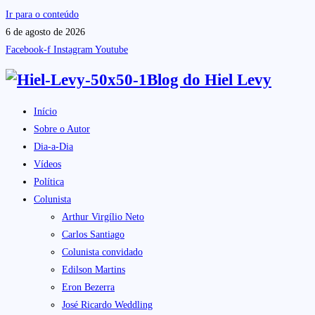
Ir para o conteúdo
6 de agosto de 2026
Facebook-f
Instagram
Youtube
Blog do
Hiel Levy
Início
Sobre o Autor
Dia-a-Dia
Vídeos
Política
Colunista
Arthur Virgílio Neto
Carlos Santiago
Colunista convidado
Edilson Martins
Eron Bezerra
José Ricardo Weddling