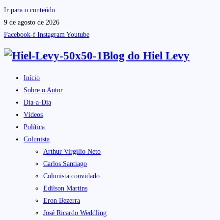
Ir para o conteúdo
9 de agosto de 2026
Facebook-f
Instagram
Youtube
Blog do
Hiel Levy
Início
Sobre o Autor
Dia-a-Dia
Vídeos
Política
Colunista
Arthur Virgílio Neto
Carlos Santiago
Colunista convidado
Edilson Martins
Eron Bezerra
José Ricardo Weddling