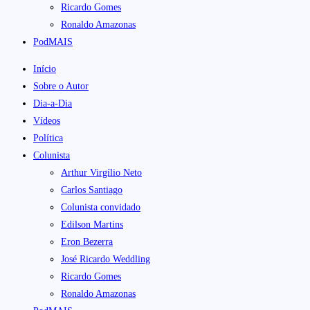
Ricardo Gomes
Ronaldo Amazonas
PodMAIS
Início
Sobre o Autor
Dia-a-Dia
Vídeos
Política
Colunista
Arthur Virgílio Neto
Carlos Santiago
Colunista convidado
Edilson Martins
Eron Bezerra
José Ricardo Weddling
Ricardo Gomes
Ronaldo Amazonas