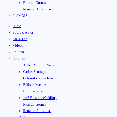
Ricardo Gomes
Ronaldo Amazonas
PodMAIS
Início
Sobre o Autor
Dia-a-Dia
Vídeos
Política
Colunista
Arthur Virgílio Neto
Carlos Santiago
Colunista convidado
Edilson Martins
Eron Bezerra
José Ricardo Weddling
Ricardo Gomes
Ronaldo Amazonas