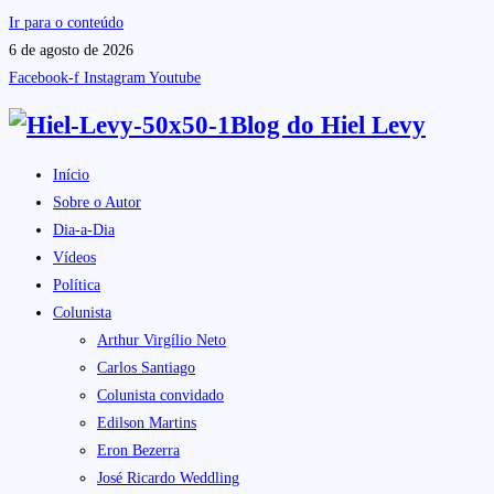
Ir para o conteúdo
6 de agosto de 2026
Facebook-f
Instagram
Youtube
Blog do
Hiel Levy
Início
Sobre o Autor
Dia-a-Dia
Vídeos
Política
Colunista
Arthur Virgílio Neto
Carlos Santiago
Colunista convidado
Edilson Martins
Eron Bezerra
José Ricardo Weddling