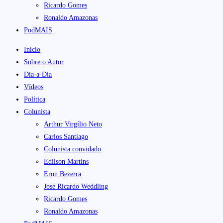
Ricardo Gomes
Ronaldo Amazonas
PodMAIS
Início
Sobre o Autor
Dia-a-Dia
Vídeos
Política
Colunista
Arthur Virgílio Neto
Carlos Santiago
Colunista convidado
Edilson Martins
Eron Bezerra
José Ricardo Weddling
Ricardo Gomes
Ronaldo Amazonas