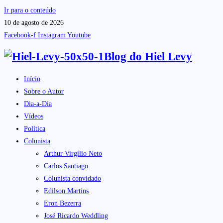
Ir para o conteúdo
10 de agosto de 2026
Facebook-f
Instagram
Youtube
Blog do
Hiel Levy
Início
Sobre o Autor
Dia-a-Dia
Vídeos
Política
Colunista
Arthur Virgílio Neto
Carlos Santiago
Colunista convidado
Edilson Martins
Eron Bezerra
José Ricardo Weddling