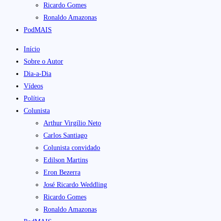
Ricardo Gomes
Ronaldo Amazonas
PodMAIS
Início
Sobre o Autor
Dia-a-Dia
Vídeos
Política
Colunista
Arthur Virgílio Neto
Carlos Santiago
Colunista convidado
Edilson Martins
Eron Bezerra
José Ricardo Weddling
Ricardo Gomes
Ronaldo Amazonas