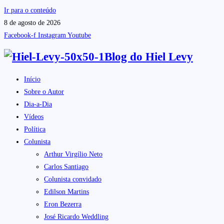
Ir para o conteúdo
8 de agosto de 2026
Facebook-f
Instagram
Youtube
Blog do
Hiel Levy
Início
Sobre o Autor
Dia-a-Dia
Vídeos
Política
Colunista
Arthur Virgílio Neto
Carlos Santiago
Colunista convidado
Edilson Martins
Eron Bezerra
José Ricardo Weddling