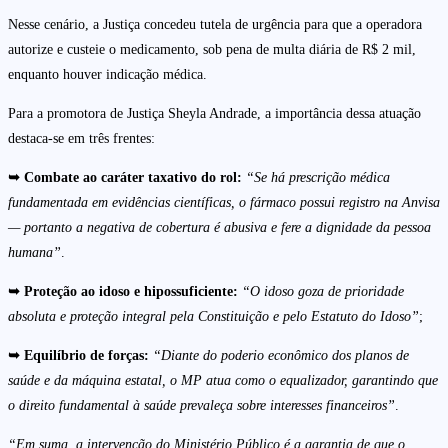
Nesse cenário, a Justiça concedeu tutela de urgência para que a operadora
autorize e custeie o medicamento, sob pena de multa diária de R$ 2 mil,
enquanto houver indicação médica.
Para a promotora de Justiça Sheyla Andrade, a importância dessa atuação
destaca-se em três frentes:
➥ Combate ao caráter taxativo do rol:
“Se há prescrição médica
fundamentada em evidências científicas, o fármaco possui registro na Anvisa
— portanto a negativa de cobertura é abusiva e fere a dignidade da pessoa
humana”
.
➥ Proteção ao idoso e hipossuficiente:
“O idoso goza de prioridade
absoluta e proteção integral pela Constituição e pelo Estatuto do Idoso”
;
➥ Equilíbrio de forças:
“Diante do poderio econômico dos planos de
saúde e da máquina estatal, o MP atua como o equalizador, garantindo que
o direito fundamental à saúde prevaleça sobre interesses financeiros”
.
“Em suma, a intervenção do Ministério Público é a garantia de que o