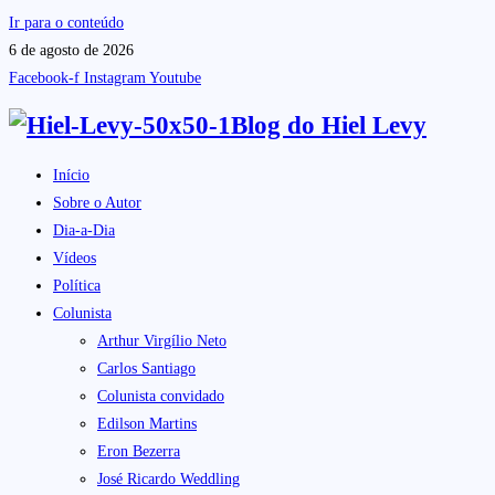
Ir para o conteúdo
6 de agosto de 2026
Facebook-f
Instagram
Youtube
Blog do
Hiel Levy
Início
Sobre o Autor
Dia-a-Dia
Vídeos
Política
Colunista
Arthur Virgílio Neto
Carlos Santiago
Colunista convidado
Edilson Martins
Eron Bezerra
José Ricardo Weddling