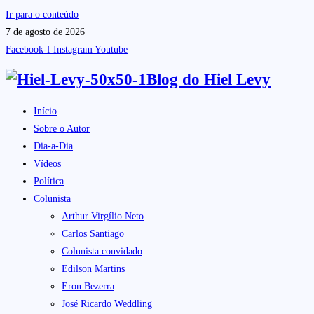
Ir para o conteúdo
7 de agosto de 2026
Facebook-f
Instagram
Youtube
Blog do
Hiel Levy
Início
Sobre o Autor
Dia-a-Dia
Vídeos
Política
Colunista
Arthur Virgílio Neto
Carlos Santiago
Colunista convidado
Edilson Martins
Eron Bezerra
José Ricardo Weddling