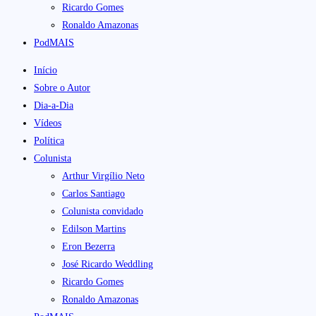
Ricardo Gomes
Ronaldo Amazonas
PodMAIS
Início
Sobre o Autor
Dia-a-Dia
Vídeos
Política
Colunista
Arthur Virgílio Neto
Carlos Santiago
Colunista convidado
Edilson Martins
Eron Bezerra
José Ricardo Weddling
Ricardo Gomes
Ronaldo Amazonas