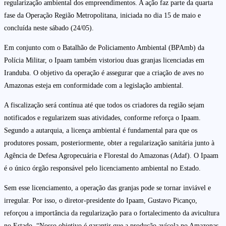
regularização ambiental dos empreendimentos. A ação faz parte da quarta
fase da Operação Região Metropolitana, iniciada no dia 15 de maio e
concluída neste sábado (24/05).
Em conjunto com o Batalhão de Policiamento Ambiental (BPAmb) da
Polícia Militar, o Ipaam também vistoriou duas granjas licenciadas em
Iranduba. O objetivo da operação é assegurar que a criação de aves no
Amazonas esteja em conformidade com a legislação ambiental.
A fiscalização será contínua até que todos os criadores da região sejam
notificados e regularizem suas atividades, conforme reforça o Ipaam.
Segundo a autarquia, a licença ambiental é fundamental para que os
produtores possam, posteriormente, obter a regularização sanitária junto à
Agência de Defesa Agropecuária e Florestal do Amazonas (Adaf). O Ipaam
é o único órgão responsável pelo licenciamento ambiental no Estado.
Sem esse licenciamento, a operação das granjas pode se tornar inviável e
irregular. Por isso, o diretor-presidente do Ipaam, Gustavo Picanço,
reforçou a importância da regularização para o fortalecimento da avicultura
no Estado. “Nosso objetivo é garantir que a produção avícola no Amazonas