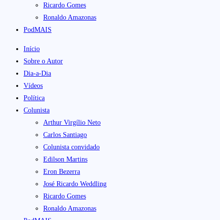
Ricardo Gomes
Ronaldo Amazonas
PodMAIS
Início
Sobre o Autor
Dia-a-Dia
Vídeos
Política
Colunista
Arthur Virgílio Neto
Carlos Santiago
Colunista convidado
Edilson Martins
Eron Bezerra
José Ricardo Weddling
Ricardo Gomes
Ronaldo Amazonas