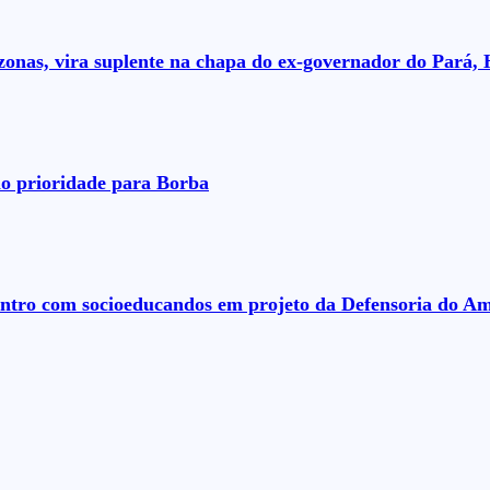
nas, vira suplente na chapa do ex-governador do Pará, 
o prioridade para Borba
ontro com socioeducandos em projeto da Defensoria do A