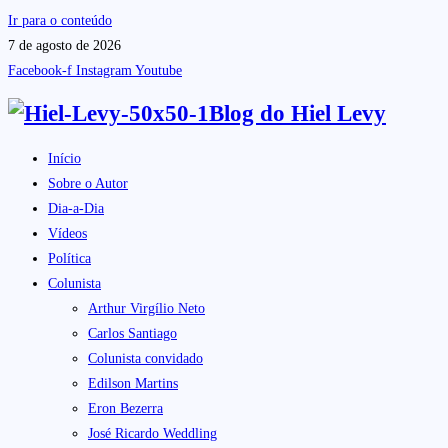
Ir para o conteúdo
7 de agosto de 2026
Facebook-f
Instagram
Youtube
Blog do
Hiel Levy
Início
Sobre o Autor
Dia-a-Dia
Vídeos
Política
Colunista
Arthur Virgílio Neto
Carlos Santiago
Colunista convidado
Edilson Martins
Eron Bezerra
José Ricardo Weddling