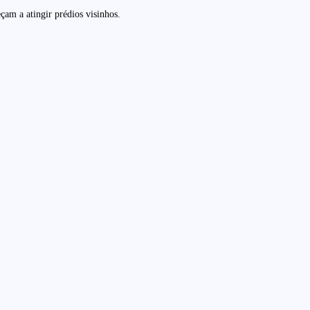
am a atingir prédios visinhos.