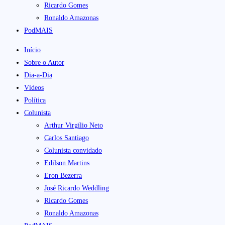
Ricardo Gomes
Ronaldo Amazonas
PodMAIS
Início
Sobre o Autor
Dia-a-Dia
Vídeos
Política
Colunista
Arthur Virgílio Neto
Carlos Santiago
Colunista convidado
Edilson Martins
Eron Bezerra
José Ricardo Weddling
Ricardo Gomes
Ronaldo Amazonas