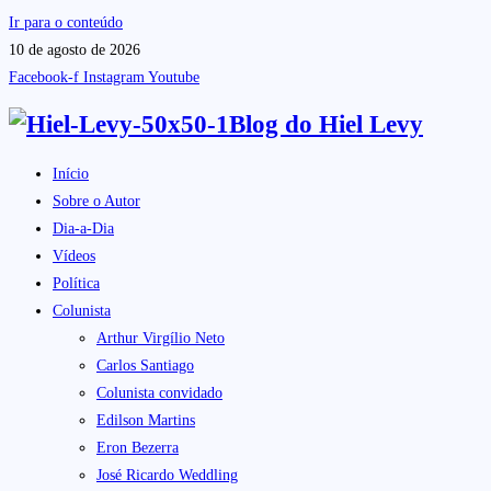
Ir para o conteúdo
10 de agosto de 2026
Facebook-f
Instagram
Youtube
Blog do
Hiel Levy
Início
Sobre o Autor
Dia-a-Dia
Vídeos
Política
Colunista
Arthur Virgílio Neto
Carlos Santiago
Colunista convidado
Edilson Martins
Eron Bezerra
José Ricardo Weddling