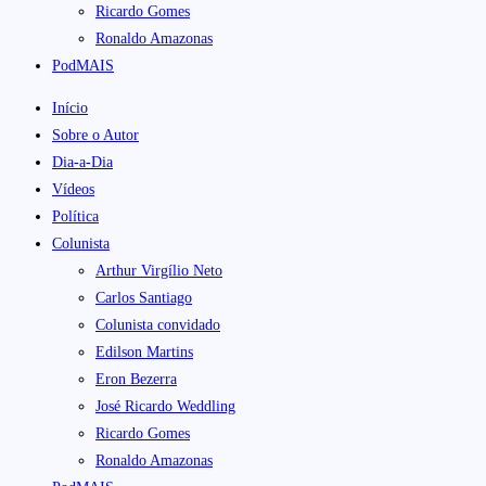
Ricardo Gomes
Ronaldo Amazonas
PodMAIS
Início
Sobre o Autor
Dia-a-Dia
Vídeos
Política
Colunista
Arthur Virgílio Neto
Carlos Santiago
Colunista convidado
Edilson Martins
Eron Bezerra
José Ricardo Weddling
Ricardo Gomes
Ronaldo Amazonas