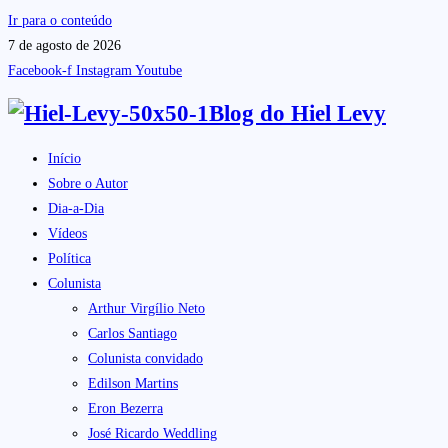
Ir para o conteúdo
7 de agosto de 2026
Facebook-f
Instagram
Youtube
Blog do
Hiel Levy
Início
Sobre o Autor
Dia-a-Dia
Vídeos
Política
Colunista
Arthur Virgílio Neto
Carlos Santiago
Colunista convidado
Edilson Martins
Eron Bezerra
José Ricardo Weddling