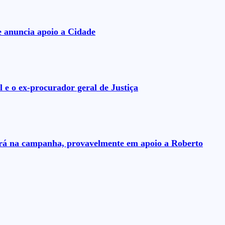
e anuncia apoio a Cidade
 e o ex-procurador geral de Justiça
uará na campanha, provavelmente em apoio a Roberto