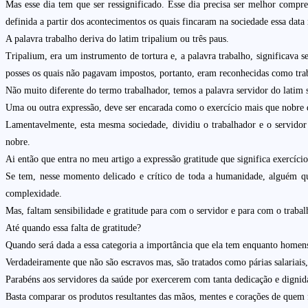
Mas esse dia tem que ser ressignificado. Esse dia precisa ser melhor com
definida a partir dos acontecimentos os quais fincaram na sociedade essa data
A palavra trabalho deriva do latim tripalium ou três paus.
Tripalium, era um instrumento de tortura e, a palavra trabalho, significava se
posses os quais não pagavam impostos, portanto, eram reconhecidas como tra
Não muito diferente do termo trabalhador, temos a palavra servidor do latim s
Uma ou outra expressão, deve ser encarada como o exercício mais que nobre d
Lamentavelmente, esta mesma sociedade, dividiu o trabalhador e o servidor
nobre.
Ai então que entra no meu artigo a expressão gratitude que significa exercício
Se tem, nesse momento delicado e crítico de toda a humanidade, alguém que
complexidade.
Mas, faltam sensibilidade e gratitude para com o servidor e para com o trabalh
Até quando essa falta de gratitude?
Quando será dada a essa categoria a importância que ela tem enquanto homens
Verdadeiramente que não são escravos mas, são tratados como párias salariais,
Parabéns aos servidores da saúde por exercerem com tanta dedicação e dignid
Basta comparar os produtos resultantes das mãos, mentes e corações de quem 