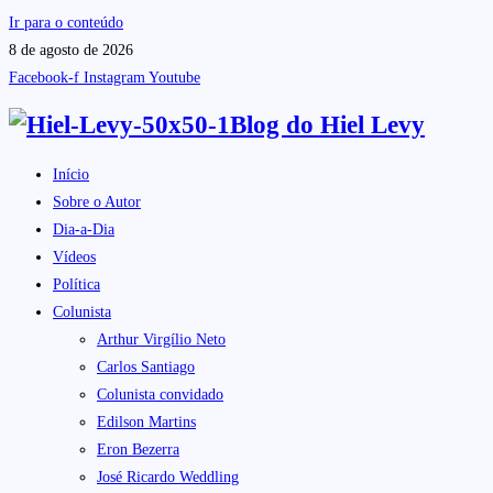
Ir para o conteúdo
8 de agosto de 2026
Facebook-f
Instagram
Youtube
Blog do
Hiel Levy
Início
Sobre o Autor
Dia-a-Dia
Vídeos
Política
Colunista
Arthur Virgílio Neto
Carlos Santiago
Colunista convidado
Edilson Martins
Eron Bezerra
José Ricardo Weddling