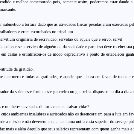
preendido e melhor comemorado pois, somente assim, poderemos estar dando a
 marcante.
r submetido à tortura dado que as atividades físicas pesadas eram exercidas pel
balhadores e eram escorchados no tripalium.
ervitium originária de escravidão, servidão ou aquele que é servo, servil.
e colocar-se a serviço de alguém ou da sociedade e para isso deve receber sua
 em castas e estratificou-os de modo depreciativo a ponto de estabelecer ga
/atitude da gratidão.
 que merece todas as gratitudes, é aquele que labora em favor de todos e e
ador da saúde esse forte e esse guerreiro ou guerreira, dispostos no dia a dia 
 e mulheres devotadas diuturnamente a salvar vidas?
 cujos ambientes insalubres e arriscados não os desencorajam para a luta em fav
ade a missão e não deverem nada a nenhuma outra casta superior do serviço púb
faz mais e além daquilo que seus salários representam com quem ganha mais e 