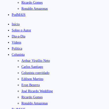
Ricardo Gomes
Ronaldo Amazonas
PodMAIS
Início
Sobre o Autor
Dia-a-Dia
Vídeos
Política
Colunista
Arthur Virgílio Neto
Carlos Santiago
Colunista convidado
Edilson Martins
Eron Bezerra
José Ricardo Weddling
Ricardo Gomes
Ronaldo Amazonas