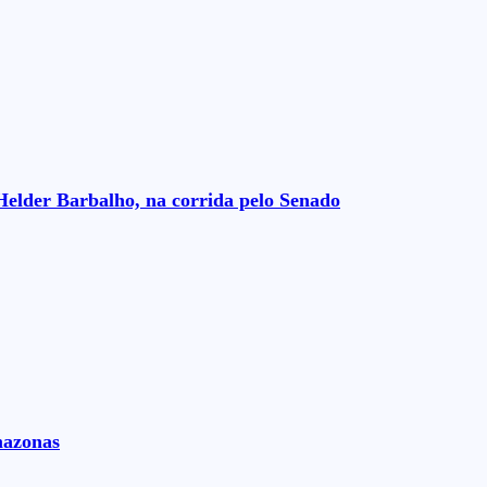
Helder Barbalho, na corrida pelo Senado
mazonas