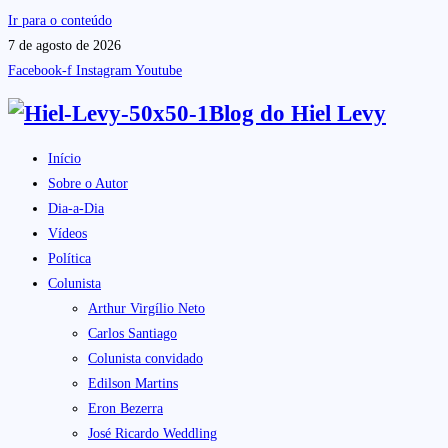
Ir para o conteúdo
7 de agosto de 2026
Facebook-f
Instagram
Youtube
Blog do
Hiel Levy
Início
Sobre o Autor
Dia-a-Dia
Vídeos
Política
Colunista
Arthur Virgílio Neto
Carlos Santiago
Colunista convidado
Edilson Martins
Eron Bezerra
José Ricardo Weddling