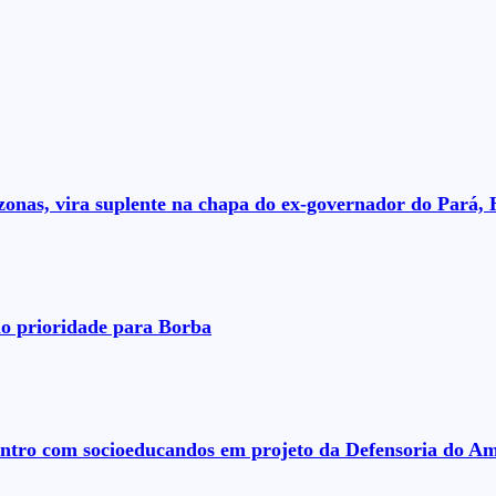
nas, vira suplente na chapa do ex-governador do Pará, 
o prioridade para Borba
ontro com socioeducandos em projeto da Defensoria do A