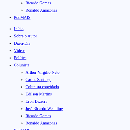
Ricardo Gomes
Ronaldo Amazonas
PodMAIS
Início
Sobre o Autor
Dia-a-Dia
Vídeos
Política
Colunista
Arthur Virgílio Neto
Carlos Santiago
Colunista convidado
Edilson Martins
Eron Bezerra
José Ricardo Weddling
Ricardo Gomes
Ronaldo Amazonas