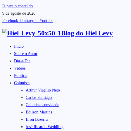
Ir para o conteúdo
9 de agosto de 2026
Facebook-f
Instagram
Youtube
Blog do
Hiel Levy
Início
Sobre o Autor
Dia-a-Dia
Vídeos
Política
Colunista
Arthur Virgílio Neto
Carlos Santiago
Colunista convidado
Edilson Martins
Eron Bezerra
José Ricardo Weddling