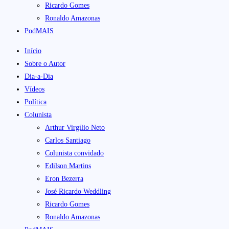
Ricardo Gomes
Ronaldo Amazonas
PodMAIS
Início
Sobre o Autor
Dia-a-Dia
Vídeos
Política
Colunista
Arthur Virgílio Neto
Carlos Santiago
Colunista convidado
Edilson Martins
Eron Bezerra
José Ricardo Weddling
Ricardo Gomes
Ronaldo Amazonas