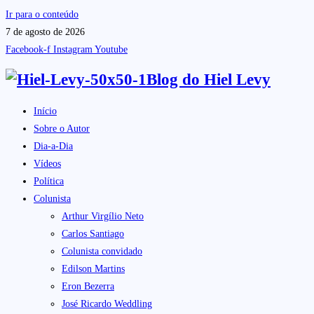
Ir para o conteúdo
7 de agosto de 2026
Facebook-f
Instagram
Youtube
Blog do
Hiel Levy
Início
Sobre o Autor
Dia-a-Dia
Vídeos
Política
Colunista
Arthur Virgílio Neto
Carlos Santiago
Colunista convidado
Edilson Martins
Eron Bezerra
José Ricardo Weddling