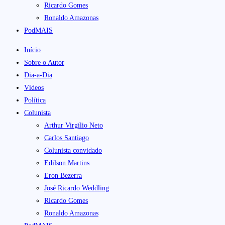
Ricardo Gomes
Ronaldo Amazonas
PodMAIS
Início
Sobre o Autor
Dia-a-Dia
Vídeos
Política
Colunista
Arthur Virgílio Neto
Carlos Santiago
Colunista convidado
Edilson Martins
Eron Bezerra
José Ricardo Weddling
Ricardo Gomes
Ronaldo Amazonas