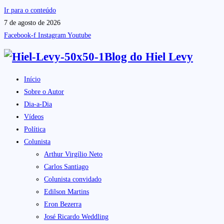
Ir para o conteúdo
7 de agosto de 2026
Facebook-f
Instagram
Youtube
Blog do
Hiel Levy
Início
Sobre o Autor
Dia-a-Dia
Vídeos
Política
Colunista
Arthur Virgílio Neto
Carlos Santiago
Colunista convidado
Edilson Martins
Eron Bezerra
José Ricardo Weddling