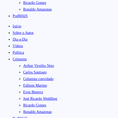
Ricardo Gomes
Ronaldo Amazonas
PodMAIS
Início
Sobre o Autor
Dia-a-Dia
Vídeos
Política
Colunista
Arthur Virgílio Neto
Carlos Santiago
Colunista convidado
Edilson Martins
Eron Bezerra
José Ricardo Weddling
Ricardo Gomes
Ronaldo Amazonas