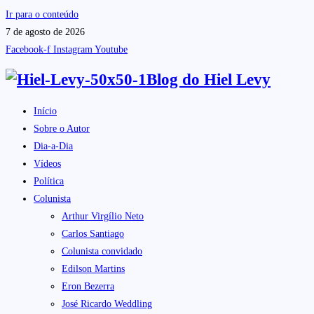
Ir para o conteúdo
7 de agosto de 2026
Facebook-f
Instagram
Youtube
Blog do
Hiel Levy
Início
Sobre o Autor
Dia-a-Dia
Vídeos
Política
Colunista
Arthur Virgílio Neto
Carlos Santiago
Colunista convidado
Edilson Martins
Eron Bezerra
José Ricardo Weddling