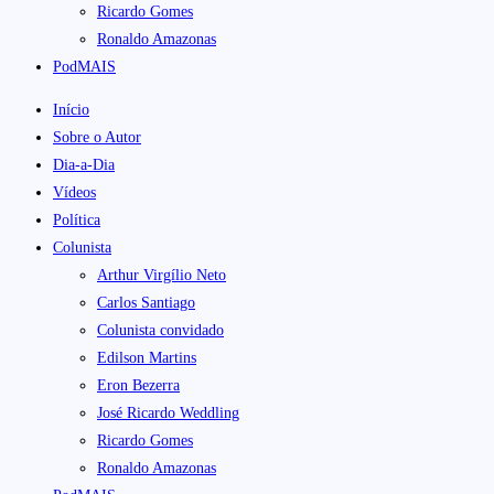
Ricardo Gomes
Ronaldo Amazonas
PodMAIS
Início
Sobre o Autor
Dia-a-Dia
Vídeos
Política
Colunista
Arthur Virgílio Neto
Carlos Santiago
Colunista convidado
Edilson Martins
Eron Bezerra
José Ricardo Weddling
Ricardo Gomes
Ronaldo Amazonas