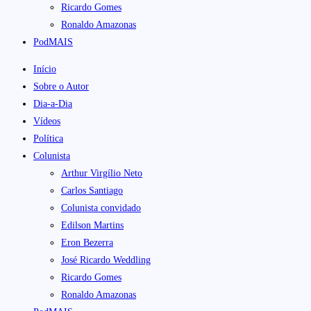
Ricardo Gomes
Ronaldo Amazonas
PodMAIS
Início
Sobre o Autor
Dia-a-Dia
Vídeos
Política
Colunista
Arthur Virgílio Neto
Carlos Santiago
Colunista convidado
Edilson Martins
Eron Bezerra
José Ricardo Weddling
Ricardo Gomes
Ronaldo Amazonas