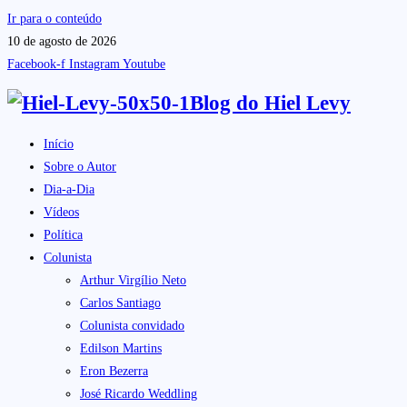
Ir para o conteúdo
10 de agosto de 2026
Facebook-f
Instagram
Youtube
Blog do
Hiel Levy
Início
Sobre o Autor
Dia-a-Dia
Vídeos
Política
Colunista
Arthur Virgílio Neto
Carlos Santiago
Colunista convidado
Edilson Martins
Eron Bezerra
José Ricardo Weddling