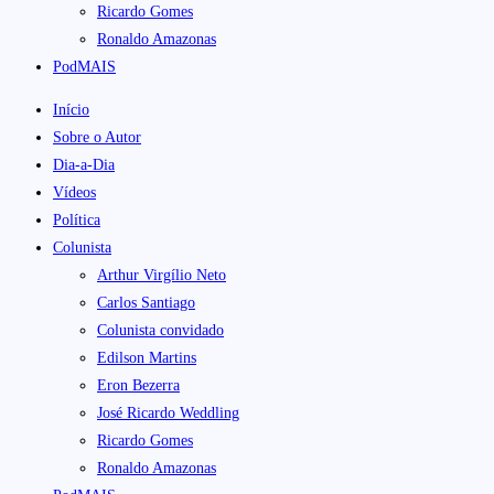
Ricardo Gomes
Ronaldo Amazonas
PodMAIS
Início
Sobre o Autor
Dia-a-Dia
Vídeos
Política
Colunista
Arthur Virgílio Neto
Carlos Santiago
Colunista convidado
Edilson Martins
Eron Bezerra
José Ricardo Weddling
Ricardo Gomes
Ronaldo Amazonas