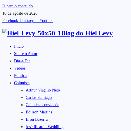
Ir para o conteúdo
10 de agosto de 2026
Facebook-f
Instagram
Youtube
Blog do
Hiel Levy
Início
Sobre o Autor
Dia-a-Dia
Vídeos
Política
Colunista
Arthur Virgílio Neto
Carlos Santiago
Colunista convidado
Edilson Martins
Eron Bezerra
José Ricardo Weddling