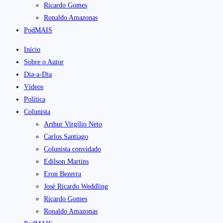
Ricardo Gomes
Ronaldo Amazonas
PodMAIS
Início
Sobre o Autor
Dia-a-Dia
Vídeos
Política
Colunista
Arthur Virgílio Neto
Carlos Santiago
Colunista convidado
Edilson Martins
Eron Bezerra
José Ricardo Weddling
Ricardo Gomes
Ronaldo Amazonas