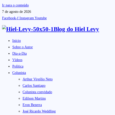
Ir para o conteúdo
7 de agosto de 2026
Facebook-f
Instagram
Youtube
Blog do
Hiel Levy
Início
Sobre o Autor
Dia-a-Dia
Vídeos
Política
Colunista
Arthur Virgílio Neto
Carlos Santiago
Colunista convidado
Edilson Martins
Eron Bezerra
José Ricardo Weddling