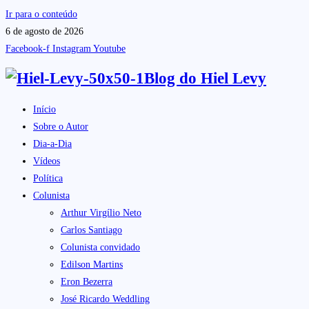
Ir para o conteúdo
6 de agosto de 2026
Facebook-f
Instagram
Youtube
Blog do
Hiel Levy
Início
Sobre o Autor
Dia-a-Dia
Vídeos
Política
Colunista
Arthur Virgílio Neto
Carlos Santiago
Colunista convidado
Edilson Martins
Eron Bezerra
José Ricardo Weddling