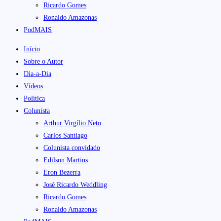
Ricardo Gomes
Ronaldo Amazonas
PodMAIS
Início
Sobre o Autor
Dia-a-Dia
Vídeos
Política
Colunista
Arthur Virgílio Neto
Carlos Santiago
Colunista convidado
Edilson Martins
Eron Bezerra
José Ricardo Weddling
Ricardo Gomes
Ronaldo Amazonas