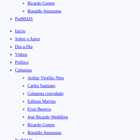
Ricardo Gomes
Ronaldo Amazonas
PodMAIS
Início
Sobre o Autor
Dia-a-Dia
Vídeos
Política
Colunista
Arthur Virgílio Neto
Carlos Santiago
Colunista convidado
Edilson Martins
Eron Bezerra
José Ricardo Weddling
Ricardo Gomes
Ronaldo Amazonas