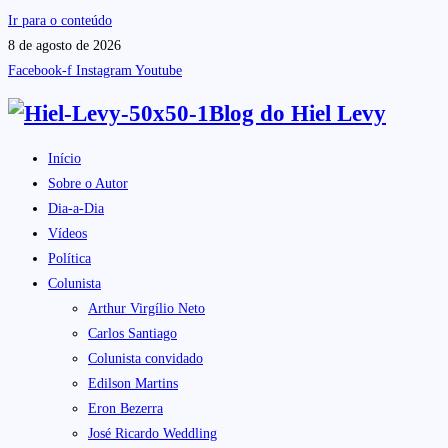
Ir para o conteúdo
8 de agosto de 2026
Facebook-f
Instagram
Youtube
Blog do
Hiel Levy
Início
Sobre o Autor
Dia-a-Dia
Vídeos
Política
Colunista
Arthur Virgílio Neto
Carlos Santiago
Colunista convidado
Edilson Martins
Eron Bezerra
José Ricardo Weddling