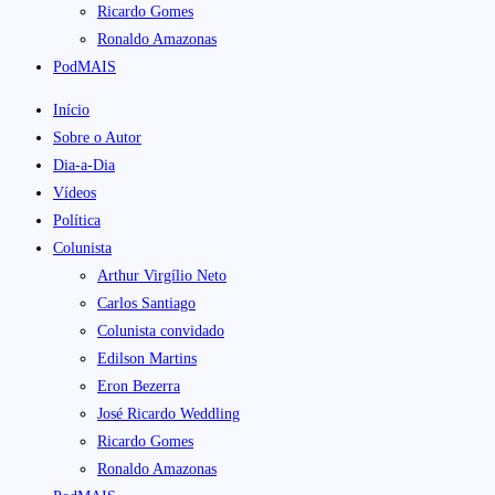
Ricardo Gomes
Ronaldo Amazonas
PodMAIS
Início
Sobre o Autor
Dia-a-Dia
Vídeos
Política
Colunista
Arthur Virgílio Neto
Carlos Santiago
Colunista convidado
Edilson Martins
Eron Bezerra
José Ricardo Weddling
Ricardo Gomes
Ronaldo Amazonas