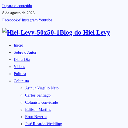
Ir para o conteúdo
8 de agosto de 2026
Facebook-f
Instagram
Youtube
Blog do
Hiel Levy
Início
Sobre o Autor
Dia-a-Dia
Vídeos
Política
Colunista
Arthur Virgílio Neto
Carlos Santiago
Colunista convidado
Edilson Martins
Eron Bezerra
José Ricardo Weddling