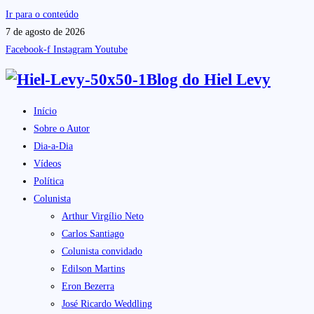
Ir para o conteúdo
7 de agosto de 2026
Facebook-f
Instagram
Youtube
Blog do
Hiel Levy
Início
Sobre o Autor
Dia-a-Dia
Vídeos
Política
Colunista
Arthur Virgílio Neto
Carlos Santiago
Colunista convidado
Edilson Martins
Eron Bezerra
José Ricardo Weddling