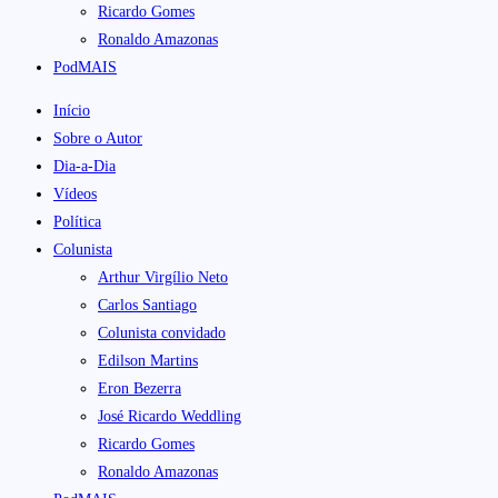
Ricardo Gomes
Ronaldo Amazonas
PodMAIS
Início
Sobre o Autor
Dia-a-Dia
Vídeos
Política
Colunista
Arthur Virgílio Neto
Carlos Santiago
Colunista convidado
Edilson Martins
Eron Bezerra
José Ricardo Weddling
Ricardo Gomes
Ronaldo Amazonas