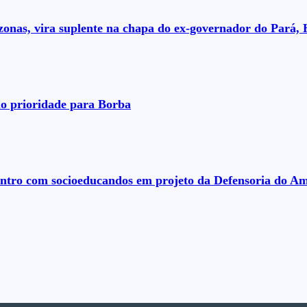
nas, vira suplente na chapa do ex-governador do Pará, 
o prioridade para Borba
ontro com socioeducandos em projeto da Defensoria do A