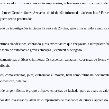
 no estado. Entre os alvos estão empresários, cobradores e um funcionário de u
 Ismael Geandre Souza Azevedo, de idade não informada; Jackson Josué Farias
seguem sendo procurados.
ado de investigações iniciadas há cerca de 20 dias, após uma servidora pública 
imos clandestinos, cobrando juros exorbitantes que chegavam a ultrapassar 50%
r meio de extorsões e graves ameaças”, explicou o delegado.
tamente nas práticas criminosas. Os suspeitos realizavam cobranças de forma v
ficiais.
imas, como veículos, joias, eletrônicos e imóveis, bem como retinham documento
ncimentos”, detalhou.
de origem ilícita, o grupo utilizava empresas de fachada, para as quais os valo
dos dez investigados, além do cumprimento de mandados de busca e apreensão de