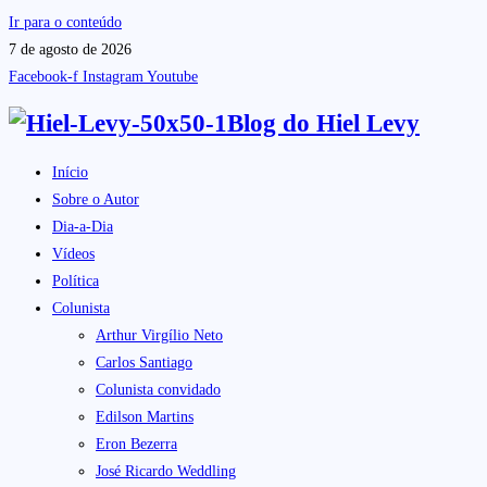
Ir para o conteúdo
7 de agosto de 2026
Facebook-f
Instagram
Youtube
Blog do
Hiel Levy
Início
Sobre o Autor
Dia-a-Dia
Vídeos
Política
Colunista
Arthur Virgílio Neto
Carlos Santiago
Colunista convidado
Edilson Martins
Eron Bezerra
José Ricardo Weddling