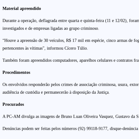
Material apreendido
Durante a operação, deflagrada entre quarta e quinta-feira (11 e 12/02), for
investigados e de empresas ligadas ao grupo criminoso.
“Houve a apreensão de 30 veículos, R$ 17 mil em espécie, cinco armas de fog
pertencentes às vítimas”, informou Cícero Túlio.
Também foram apreendidos computadores, aparelhos celulares e contratos fra
Procedimentos
Os envolvidos responderão pelos crimes de associação criminosa, usura, extors
audiência de custódia e permanecerão à disposição da Justiça.
Procurados
A PC-AM divulga as imagens de Bruno Luan Oliveira Vasquez, Gustavo da S
Denúncias podem ser feitas pelos números (92) 99118-9177, disque-denúnci