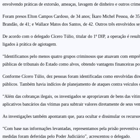
envolvendo práticas de extorsão, ameaças, lavagem de dinheiro e outros crimes
Foram presos Elton Campos Cardoso, de 34 anos; Íkaro Michel Pessoa, de 35;
Brandão, de 41; e Wallace Matos dos Santos, de 42. Outros três envolvidos 
De acordo com o delegado Cícero Túlio, titular do 1º DIP, a operação é result
ligados à prática de agiotagem.
“Identificamos pelo menos quatro grupos criminosos que atuavam com emprést
públicas de tribunais do Estado como alvos, obtendo vantagens financeiras po
Conforme Cícero Túlio, dez pessoas foram identificadas como envolvidas dire
públicos. Também havia indícios de planejamento de ataques contra veículos o
“Além das cobranças ilegais, os investigados se apropriavam de bens das vít
aplicativos bancários das vítimas para subtrair valores diretamente de seus ve
As investigações também apontaram que, para ocultar e dissimular os recursos 
“Com base nas informações levantadas, representamos pela prisão preventiva 
medidas foram deferidas pelo Poder Judiciário”, acrescentou o delegado.