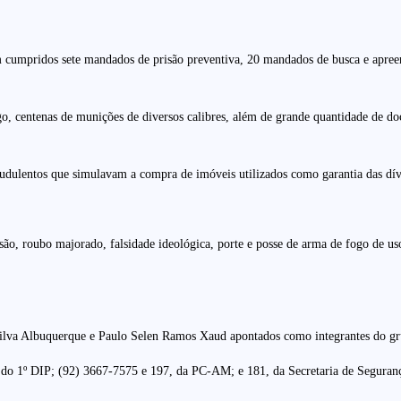
am cumpridos sete mandados de prisão preventiva, 20 mandados de busca e apree
o, centenas de munições de diversos calibres, além de grande quantidade de d
udulentos que simulavam a compra de imóveis utilizados como garantia das dív
ão, roubo majorado, falsidade ideológica, porte e posse de arma de fogo de uso 
ilva Albuquerque e Paulo Selen Ramos Xaud apontados como integrantes do gr
a do 1º DIP; (92) 3667-7575 e 197, da PC-AM; e 181, da Secretaria de Segur