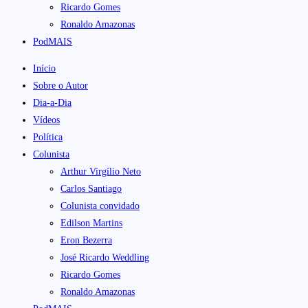
Ricardo Gomes
Ronaldo Amazonas
PodMAIS
Início
Sobre o Autor
Dia-a-Dia
Vídeos
Política
Colunista
Arthur Virgílio Neto
Carlos Santiago
Colunista convidado
Edilson Martins
Eron Bezerra
José Ricardo Weddling
Ricardo Gomes
Ronaldo Amazonas