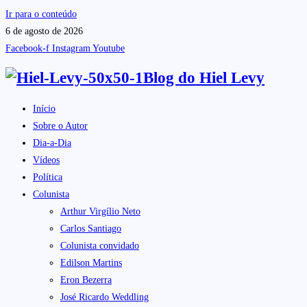
Ir para o conteúdo
6 de agosto de 2026
Facebook-f
Instagram
Youtube
Blog do
Hiel Levy
Início
Sobre o Autor
Dia-a-Dia
Vídeos
Política
Colunista
Arthur Virgílio Neto
Carlos Santiago
Colunista convidado
Edilson Martins
Eron Bezerra
José Ricardo Weddling