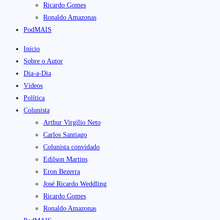
Ricardo Gomes
Ronaldo Amazonas
PodMAIS
Início
Sobre o Autor
Dia-a-Dia
Vídeos
Política
Colunista
Arthur Virgílio Neto
Carlos Santiago
Colunista convidado
Edilson Martins
Eron Bezerra
José Ricardo Weddling
Ricardo Gomes
Ronaldo Amazonas