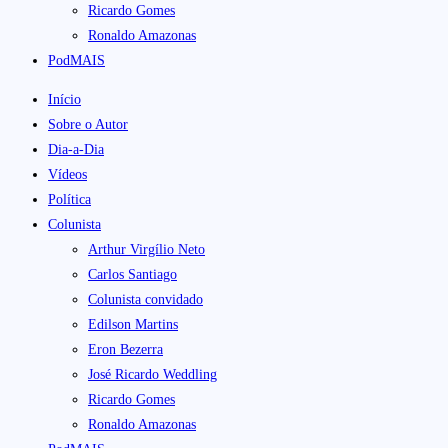
Ricardo Gomes
Ronaldo Amazonas
PodMAIS
Início
Sobre o Autor
Dia-a-Dia
Vídeos
Política
Colunista
Arthur Virgílio Neto
Carlos Santiago
Colunista convidado
Edilson Martins
Eron Bezerra
José Ricardo Weddling
Ricardo Gomes
Ronaldo Amazonas