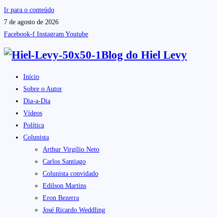
Ir para o conteúdo
7 de agosto de 2026
Facebook-f
Instagram
Youtube
Blog do
Hiel Levy
Início
Sobre o Autor
Dia-a-Dia
Vídeos
Política
Colunista
Arthur Virgílio Neto
Carlos Santiago
Colunista convidado
Edilson Martins
Eron Bezerra
José Ricardo Weddling