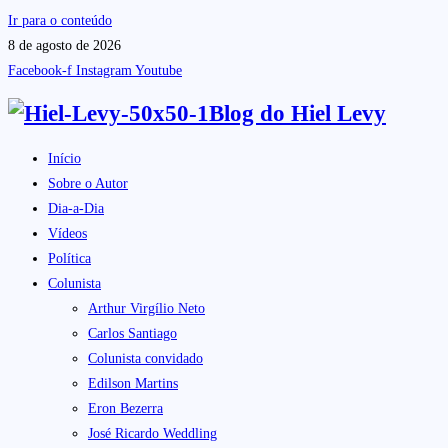
Ir para o conteúdo
8 de agosto de 2026
Facebook-f
Instagram
Youtube
Blog do
Hiel Levy
Início
Sobre o Autor
Dia-a-Dia
Vídeos
Política
Colunista
Arthur Virgílio Neto
Carlos Santiago
Colunista convidado
Edilson Martins
Eron Bezerra
José Ricardo Weddling