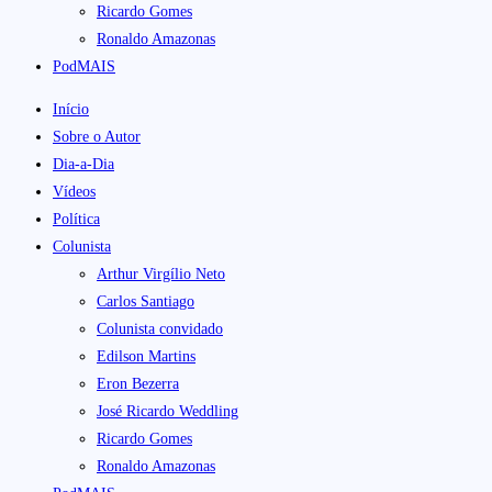
Ricardo Gomes
Ronaldo Amazonas
PodMAIS
Início
Sobre o Autor
Dia-a-Dia
Vídeos
Política
Colunista
Arthur Virgílio Neto
Carlos Santiago
Colunista convidado
Edilson Martins
Eron Bezerra
José Ricardo Weddling
Ricardo Gomes
Ronaldo Amazonas