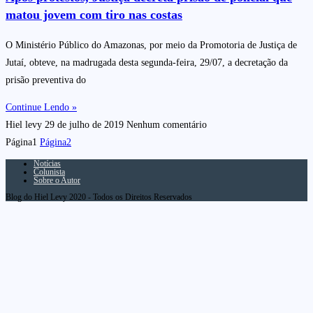
matou jovem com tiro nas costas
O Ministério Público do Amazonas, por meio da Promotoria de Justiça de
Jutaí, obteve, na madrugada desta segunda-feira, 29/07, a decretação da
prisão preventiva do
Continue Lendo »
Hiel levy
29 de julho de 2019
Nenhum comentário
Página
1
Página
2
Notícias
Colunista
Sobre o Autor
Blog do Hiel Levy 2020 - Todos os Direitos Reservados