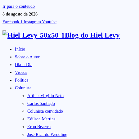
Ir para o conteúdo
8 de agosto de 2026
Facebook-f
Instagram
Youtube
Blog do
Hiel Levy
Início
Sobre o Autor
Dia-a-Dia
Vídeos
Política
Colunista
Arthur Virgílio Neto
Carlos Santiago
Colunista convidado
Edilson Martins
Eron Bezerra
José Ricardo Weddling