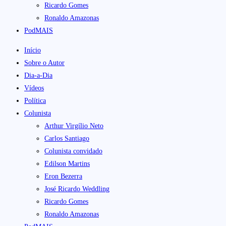
Ricardo Gomes
Ronaldo Amazonas
PodMAIS
Início
Sobre o Autor
Dia-a-Dia
Vídeos
Política
Colunista
Arthur Virgílio Neto
Carlos Santiago
Colunista convidado
Edilson Martins
Eron Bezerra
José Ricardo Weddling
Ricardo Gomes
Ronaldo Amazonas