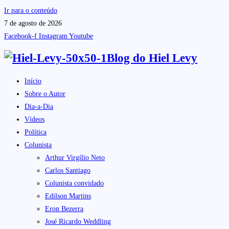
Ir para o conteúdo
7 de agosto de 2026
Facebook-f
Instagram
Youtube
Blog do
Hiel Levy
Início
Sobre o Autor
Dia-a-Dia
Vídeos
Política
Colunista
Arthur Virgílio Neto
Carlos Santiago
Colunista convidado
Edilson Martins
Eron Bezerra
José Ricardo Weddling