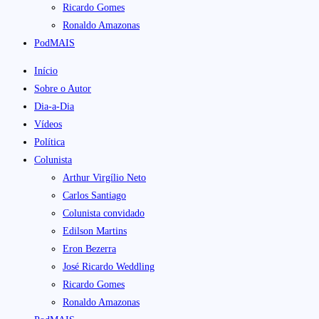
Ricardo Gomes
Ronaldo Amazonas
PodMAIS
Início
Sobre o Autor
Dia-a-Dia
Vídeos
Política
Colunista
Arthur Virgílio Neto
Carlos Santiago
Colunista convidado
Edilson Martins
Eron Bezerra
José Ricardo Weddling
Ricardo Gomes
Ronaldo Amazonas