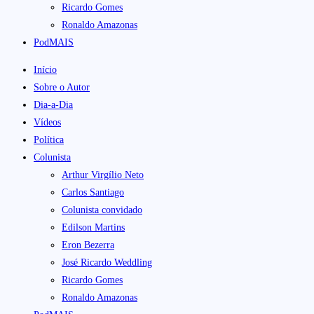
Ricardo Gomes
Ronaldo Amazonas
PodMAIS
Início
Sobre o Autor
Dia-a-Dia
Vídeos
Política
Colunista
Arthur Virgílio Neto
Carlos Santiago
Colunista convidado
Edilson Martins
Eron Bezerra
José Ricardo Weddling
Ricardo Gomes
Ronaldo Amazonas