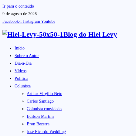
Ir para o conteúdo
9 de agosto de 2026
Facebook-f
Instagram
Youtube
Blog do
Hiel Levy
Início
Sobre o Autor
Dia-a-Dia
Vídeos
Política
Colunista
Arthur Virgílio Neto
Carlos Santiago
Colunista convidado
Edilson Martins
Eron Bezerra
José Ricardo Weddling