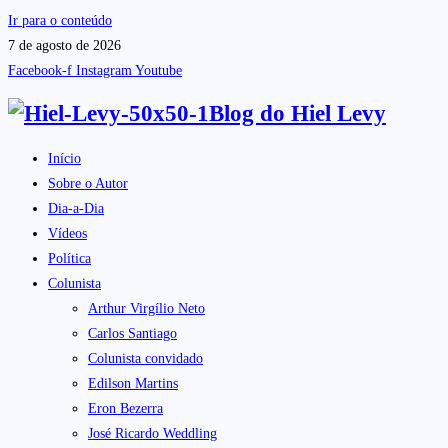
Ir para o conteúdo
7 de agosto de 2026
Facebook-f
Instagram
Youtube
Blog do
Hiel Levy
Início
Sobre o Autor
Dia-a-Dia
Vídeos
Política
Colunista
Arthur Virgílio Neto
Carlos Santiago
Colunista convidado
Edilson Martins
Eron Bezerra
José Ricardo Weddling