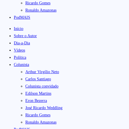
Ricardo Gomes
Ronaldo Amazonas
PodMAIS
Início
Sobre o Autor
Dia-a-Dia
Vídeos
Política
Colunista
Arthur Virgílio Neto
Carlos Santiago
Colunista convidado
Edilson Martins
Eron Bezerra
José Ricardo Weddling
Ricardo Gomes
Ronaldo Amazonas