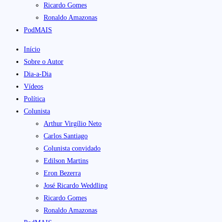
Ricardo Gomes
Ronaldo Amazonas
PodMAIS
Início
Sobre o Autor
Dia-a-Dia
Vídeos
Política
Colunista
Arthur Virgílio Neto
Carlos Santiago
Colunista convidado
Edilson Martins
Eron Bezerra
José Ricardo Weddling
Ricardo Gomes
Ronaldo Amazonas