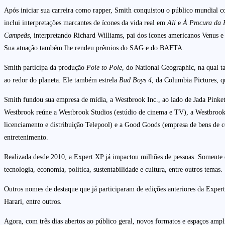
Após iniciar sua carreira como rapper, Smith conquistou o público mundial 
inclui interpretações marcantes de ícones da vida real em
Ali
e
À Procura da 
Campeãs
, interpretando Richard Williams, pai dos ícones americanos Venus e
Sua atuação também lhe rendeu prêmios do SAG e do BAFTA.
Smith participa da produção
Pole to Pole
, do National Geographic, na qual 
ao redor do planeta. Ele também estrela
Bad Boys 4
, da Columbia Pictures, q
Smith fundou sua empresa de mídia, a Westbrook Inc., ao lado de Jada Pinke
Westbrook reúne a Westbrook Studios (estúdio de cinema e TV), a Westbrook 
licenciamento e distribuição Telepool) e a Good Goods (empresa de bens d
entretenimento.
Realizada desde 2010, a Expert XP já impactou milhões de pessoas. Somente e
tecnologia, economia, política, sustentabilidade e cultura, entre outros temas.
Outros nomes de destaque que já participaram de edições anteriores da Exp
Harari, entre outros.
Agora, com três dias abertos ao público geral, novos formatos e espaços amplia