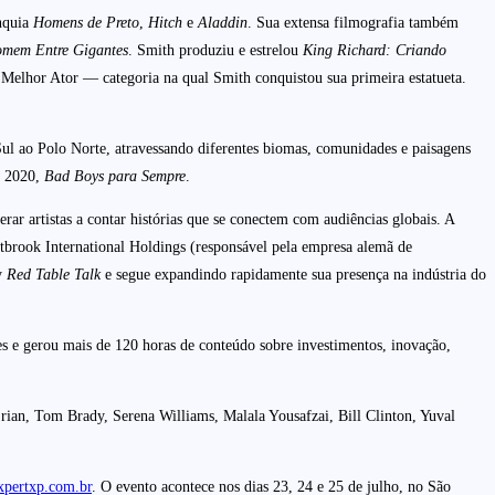
anquia
Homens de Preto
,
Hitch
e
Aladdin
. Sua extensa filmografia também
mem Entre Gigantes
. Smith produziu e estrelou
King Richard: Criando
e Melhor Ator — categoria na qual Smith conquistou sua primeira estatueta.
ul ao Polo Norte, atravessando diferentes biomas, comunidades e paisagens
e 2020,
Bad Boys para Sempre
.
 artistas a contar histórias que se conectem com audiências globais. A
tbrook International Holdings (responsável pela empresa alemã de
y
Red Table Talk
e segue expandindo rapidamente sua presença na indústria do
es e gerou mais de 120 horas de conteúdo sobre investimentos, inovação,
ian, Tom Brady, Serena Williams, Malala Yousafzai, Bill Clinton, Yuval
pertxp.com.br
. O evento acontece nos dias 23, 24 e 25 de julho, no São