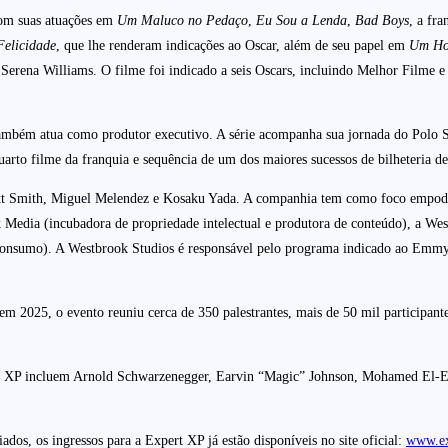
com suas atuações em
Um Maluco no Pedaço
,
Eu Sou a Lenda
,
Bad Boys
, a fr
Felicidade
, que lhe renderam indicações ao Oscar, além de seu papel em
Um Ho
 Serena Williams. O filme foi indicado a seis Oscars, incluindo Melhor Filme 
também atua como produtor executivo. A série acompanha sua jornada do Polo S
uarto filme da franquia e sequência de um dos maiores sucessos de bilheteria d
tt Smith, Miguel Melendez e Kosaku Yada. A companhia tem como foco empoderar
Media (incubadora de propriedade intelectual e produtora de conteúdo), a Wes
e consumo). A Westbrook Studios é responsável pelo programa indicado ao Emm
m 2025, o evento reuniu cerca de 350 palestrantes, mais de 50 mil participant
ert XP incluem Arnold Schwarzenegger, Earvin “Magic” Johnson, Mohamed El-Er
dos, os ingressos para a Expert XP já estão disponíveis no site oficial:
www.ex