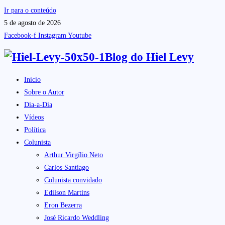
Ir para o conteúdo
5 de agosto de 2026
Facebook-f
Instagram
Youtube
Blog do
Hiel Levy
Início
Sobre o Autor
Dia-a-Dia
Vídeos
Política
Colunista
Arthur Virgílio Neto
Carlos Santiago
Colunista convidado
Edilson Martins
Eron Bezerra
José Ricardo Weddling