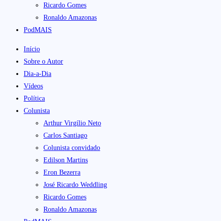
Ricardo Gomes
Ronaldo Amazonas
PodMAIS
Início
Sobre o Autor
Dia-a-Dia
Vídeos
Política
Colunista
Arthur Virgílio Neto
Carlos Santiago
Colunista convidado
Edilson Martins
Eron Bezerra
José Ricardo Weddling
Ricardo Gomes
Ronaldo Amazonas