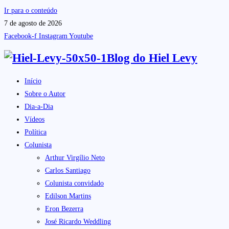
Ir para o conteúdo
7 de agosto de 2026
Facebook-f
Instagram
Youtube
Blog do
Hiel Levy
Início
Sobre o Autor
Dia-a-Dia
Vídeos
Política
Colunista
Arthur Virgílio Neto
Carlos Santiago
Colunista convidado
Edilson Martins
Eron Bezerra
José Ricardo Weddling