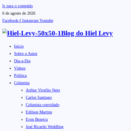
Ir para o conteúdo
6 de agosto de 2026
Facebook-f
Instagram
Youtube
Blog do
Hiel Levy
Início
Sobre o Autor
Dia-a-Dia
Vídeos
Política
Colunista
Arthur Virgílio Neto
Carlos Santiago
Colunista convidado
Edilson Martins
Eron Bezerra
José Ricardo Weddling