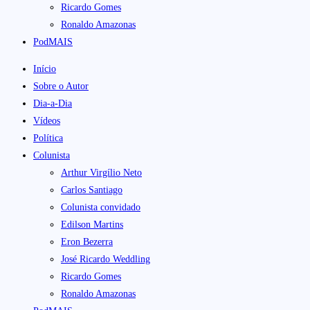
Ricardo Gomes
Ronaldo Amazonas
PodMAIS
Início
Sobre o Autor
Dia-a-Dia
Vídeos
Política
Colunista
Arthur Virgílio Neto
Carlos Santiago
Colunista convidado
Edilson Martins
Eron Bezerra
José Ricardo Weddling
Ricardo Gomes
Ronaldo Amazonas