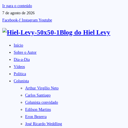
Ir para o conteúdo
7 de agosto de 2026
Facebook-f
Instagram
Youtube
Blog do
Hiel Levy
Início
Sobre o Autor
Dia-a-Dia
Vídeos
Política
Colunista
Arthur Virgílio Neto
Carlos Santiago
Colunista convidado
Edilson Martins
Eron Bezerra
José Ricardo Weddling