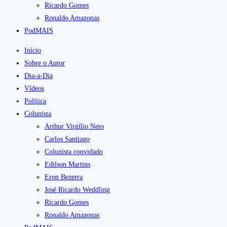
Ricardo Gomes
Ronaldo Amazonas
PodMAIS
Início
Sobre o Autor
Dia-a-Dia
Vídeos
Política
Colunista
Arthur Virgílio Neto
Carlos Santiago
Colunista convidado
Edilson Martins
Eron Bezerra
José Ricardo Weddling
Ricardo Gomes
Ronaldo Amazonas