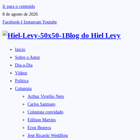
Ir para o conteúdo
8 de agosto de 2026
Facebook-f
Instagram
Youtube
Blog do
Hiel Levy
Início
Sobre o Autor
Dia-a-Dia
Vídeos
Política
Colunista
Arthur Virgílio Neto
Carlos Santiago
Colunista convidado
Edilson Martins
Eron Bezerra
José Ricardo Weddling