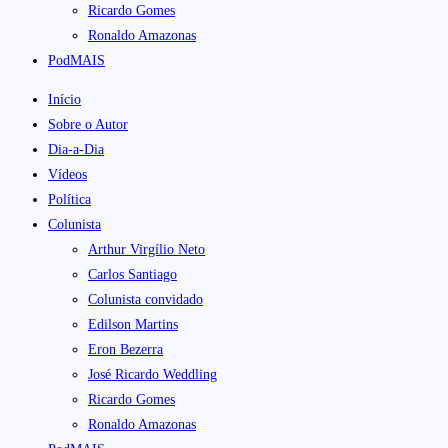
Ricardo Gomes
Ronaldo Amazonas
PodMAIS
Início
Sobre o Autor
Dia-a-Dia
Vídeos
Política
Colunista
Arthur Virgílio Neto
Carlos Santiago
Colunista convidado
Edilson Martins
Eron Bezerra
José Ricardo Weddling
Ricardo Gomes
Ronaldo Amazonas