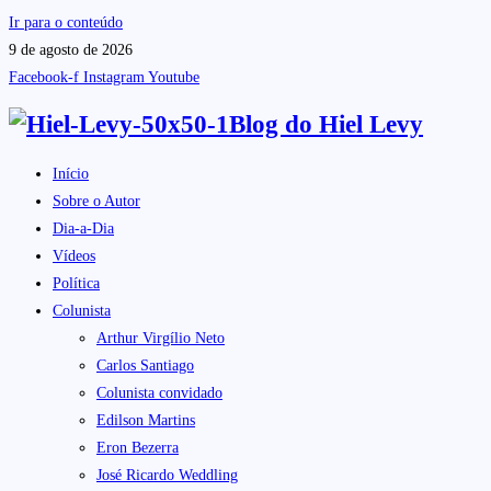
Ir para o conteúdo
9 de agosto de 2026
Facebook-f
Instagram
Youtube
Blog do
Hiel Levy
Início
Sobre o Autor
Dia-a-Dia
Vídeos
Política
Colunista
Arthur Virgílio Neto
Carlos Santiago
Colunista convidado
Edilson Martins
Eron Bezerra
José Ricardo Weddling