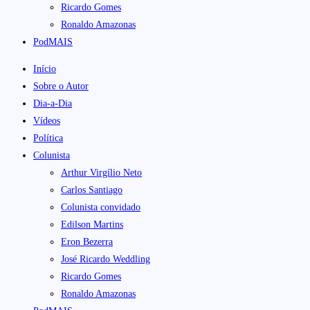
Ricardo Gomes
Ronaldo Amazonas
PodMAIS
Início
Sobre o Autor
Dia-a-Dia
Vídeos
Política
Colunista
Arthur Virgílio Neto
Carlos Santiago
Colunista convidado
Edilson Martins
Eron Bezerra
José Ricardo Weddling
Ricardo Gomes
Ronaldo Amazonas