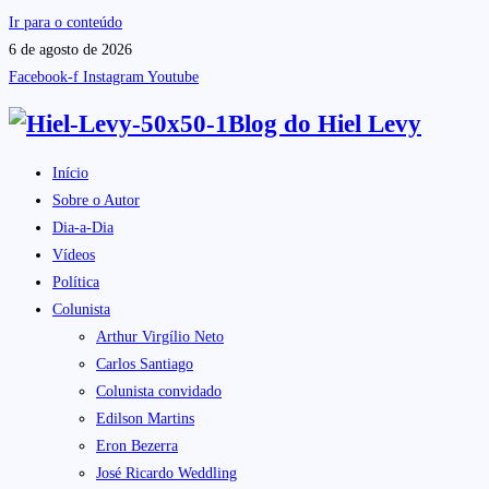
Ir para o conteúdo
6 de agosto de 2026
Facebook-f
Instagram
Youtube
Blog do
Hiel Levy
Início
Sobre o Autor
Dia-a-Dia
Vídeos
Política
Colunista
Arthur Virgílio Neto
Carlos Santiago
Colunista convidado
Edilson Martins
Eron Bezerra
José Ricardo Weddling