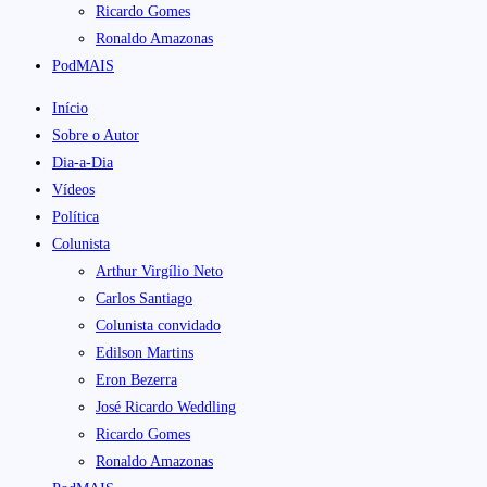
Ricardo Gomes
Ronaldo Amazonas
PodMAIS
Início
Sobre o Autor
Dia-a-Dia
Vídeos
Política
Colunista
Arthur Virgílio Neto
Carlos Santiago
Colunista convidado
Edilson Martins
Eron Bezerra
José Ricardo Weddling
Ricardo Gomes
Ronaldo Amazonas