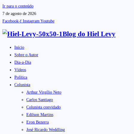
Ir para o conteúdo
7 de agosto de 2026
Facebook-f
Instagram
Youtube
Blog do
Hiel Levy
Início
Sobre o Autor
Dia-a-Dia
Vídeos
Política
Colunista
Arthur Virgílio Neto
Carlos Santiago
Colunista convidado
Edilson Martins
Eron Bezerra
José Ricardo Weddling