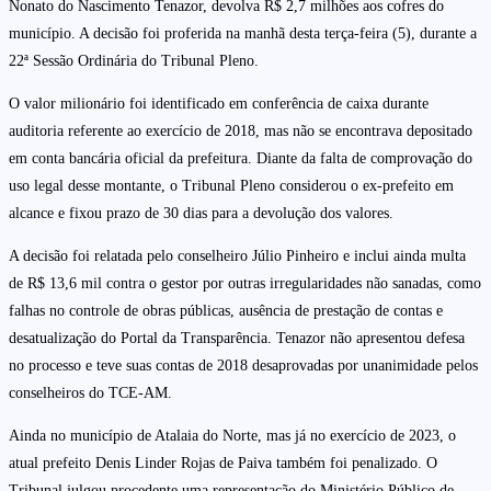
Nonato do Nascimento Tenazor, devolva R$ 2,7 milhões aos cofres do
município. A decisão foi proferida na manhã desta terça-feira (5), durante a
22ª Sessão Ordinária do Tribunal Pleno.
O valor milionário foi identificado em conferência de caixa durante
auditoria referente ao exercício de 2018, mas não se encontrava depositado
em conta bancária oficial da prefeitura. Diante da falta de comprovação do
uso legal desse montante, o Tribunal Pleno considerou o ex-prefeito em
alcance e fixou prazo de 30 dias para a devolução dos valores.
A decisão foi relatada pelo conselheiro Júlio Pinheiro e inclui ainda multa
de R$ 13,6 mil contra o gestor por outras irregularidades não sanadas, como
falhas no controle de obras públicas, ausência de prestação de contas e
desatualização do Portal da Transparência. Tenazor não apresentou defesa
no processo e teve suas contas de 2018 desaprovadas por unanimidade pelos
conselheiros do TCE-AM.
Ainda no município de Atalaia do Norte, mas já no exercício de 2023, o
atual prefeito Denis Linder Rojas de Paiva também foi penalizado. O
Tribunal julgou procedente uma representação do Ministério Público de