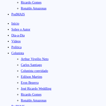
Ricardo Gomes
Ronaldo Amazonas
PodMAIS
Início
Sobre o Autor
Dia-a-Dia
Vídeos
Política
Colunista
Arthur Virgílio Neto
Carlos Santiago
Colunista convidado
Edilson Martins
Eron Bezerra
José Ricardo Weddling
Ricardo Gomes
Ronaldo Amazonas