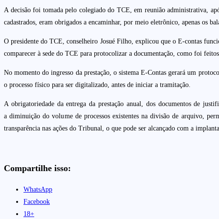
A decisão foi tomada pelo colegiado do TCE, em reunião administrativa, apó
cadastrados, eram obrigados a encaminhar, por meio eletrônico, apenas os bala
O presidente do TCE, conselheiro Josué Filho, explicou que o E-contas func
comparecer à sede do TCE para protocolizar a documentação, como foi feitos n
No momento do ingresso da prestação, o sistema E-Contas gerará um protocol
o processo físico para ser digitalizado, antes de iniciar a tramitação.
A obrigatoriedade da entrega da prestação anual, dos documentos de justifi
a diminuição do volume de processos existentes na divisão de arquivo, perm
transparência nas ações do Tribunal, o que pode ser alcançado com a implanta
Compartilhe isso:
WhatsApp
Facebook
18+