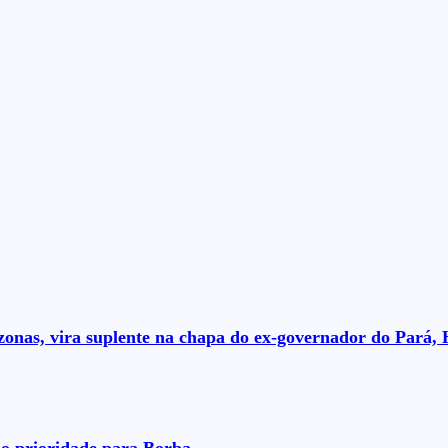
nas, vira suplente na chapa do ex-governador do Pará, 
o prioridade para Borba