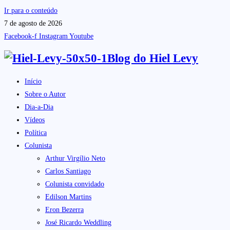
Ir para o conteúdo
7 de agosto de 2026
Facebook-f
Instagram
Youtube
Blog do
Hiel Levy
Início
Sobre o Autor
Dia-a-Dia
Vídeos
Política
Colunista
Arthur Virgílio Neto
Carlos Santiago
Colunista convidado
Edilson Martins
Eron Bezerra
José Ricardo Weddling