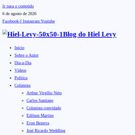
Ir para o conteúdo
6 de agosto de 2026
Facebook-f
Instagram
Youtube
Blog do
Hiel Levy
Início
Sobre o Autor
Dia-a-Dia
Vídeos
Política
Colunista
Arthur Virgílio Neto
Carlos Santiago
Colunista convidado
Edilson Martins
Eron Bezerra
José Ricardo Weddling