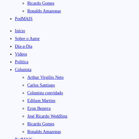
Ricardo Gomes
Ronaldo Amazonas
PodMAIS
Início
Sobre o Autor
Dia-a-Dia
Vídeos
Política
Colunista
Arthur Virgílio Neto
Carlos Santiago
Colunista convidado
Edilson Martins
Eron Bezerra
José Ricardo Weddling
Ricardo Gomes
Ronaldo Amazonas