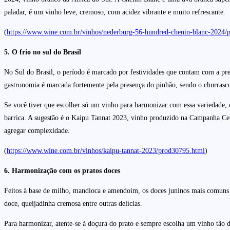
paladar, é um vinho leve, cremoso, com acidez vibrante e muito refrescante.
(
https://www.wine.com.br/vinhos/nederburg-56-hundred-chenin-blanc-2024/
5. O frio no sul do Brasil
No Sul do Brasil, o período é marcado por festividades que contam com a pre
gastronomia é marcada fortemente pela presença do pinhão, sendo o churras
Se você tiver que escolher só um vinho para harmonizar com essa variedade,
barrica. A sugestão é o Kaipu Tannat 2023, vinho produzido na Campanha Cen
agregar complexidade.
(
https://www.wine.com.br/vinhos/kaipu-tannat-2023/prod30795.html
)
6. Harmonização com os pratos doces
Feitos à base de milho, mandioca e amendoim, os doces juninos mais comuns
doce, queijadinha cremosa entre outras delícias.
Para harmonizar, atente-se à doçura do prato e sempre escolha um vinho tão 