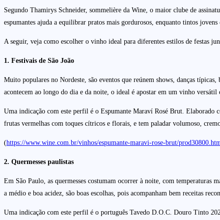
Segundo Thamirys Schneider, sommelière da Wine, o maior clube de assinatur
espumantes ajuda a equilibrar pratos mais gordurosos, enquanto tintos jovens
A seguir, veja como escolher o vinho ideal para diferentes estilos de festas jun
1. Festivais de São João
Muito populares no Nordeste, são eventos que reúnem shows, danças típicas, 
acontecem ao longo do dia e da noite, o ideal é apostar em um vinho versátil
Uma indicação com este perfil é o Espumante Maraví Rosé Brut. Elaborado c
frutas vermelhas com toques cítricos e florais, e tem paladar volumoso, cremo
(
https://www.wine.com.br/vinhos/espumante-maravi-rose-brut/prod30800.ht
2. Quermesses paulistas
Em São Paulo, as quermesses costumam ocorrer à noite, com temperaturas mais
a médio e boa acidez, são boas escolhas, pois acompanham bem receitas recon
Uma indicação com este perfil é o português Tavedo D.O.C. Douro Tinto 202