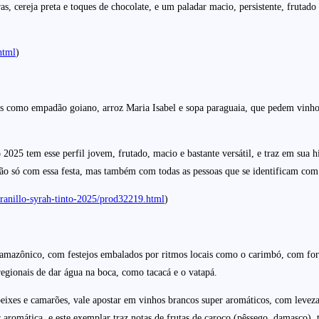
, cereja preta e toques de chocolate, e um paladar macio, persistente, frutado
html
)
itas como empadão goiano, arroz Maria Isabel e sopa paraguaia, que pedem vinh
25 tem esse perfil jovem, frutado, macio e bastante versátil, e traz em sua h
o só com essa festa, mas também com todas as pessoas que se identificam com 
ranillo-syrah-tinto-2025/prod32219.html
)
re amazônico, com festejos embalados por ritmos locais como o carimbó, com for
regionais de dar água na boca, como tacacá e o vatapá.
peixes e camarões, vale apostar em vinhos brancos super aromáticos, com lev
omática, e este exemplar traz notas de frutas de caroço (pêssego, damasco), tro