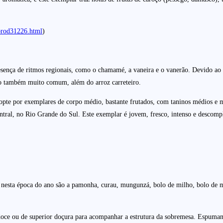
prod31226.html
)
sença de ritmos regionais, como o chamamé, a vaneira e o vanerão. Devido ao 
co também muito comum, além do arroz carreteiro.
 opte por exemplares de corpo médio, bastante frutados, com taninos médios 
tral, no Rio Grande do Sul. Este exemplar é jovem, fresco, intenso e descomp
 nesta época do ano são a pamonha, curau, mungunzá, bolo de milho, bolo de m
doce ou de superior doçura para acompanhar a estrutura da sobremesa. Espumant