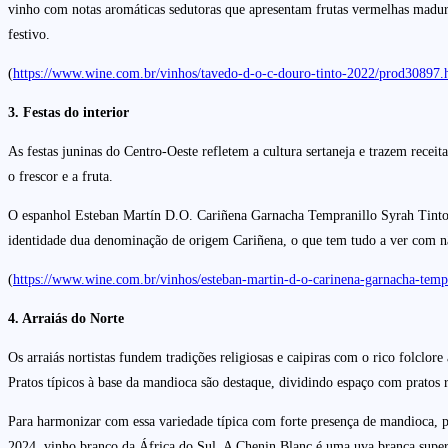
vinho com notas aromáticas sedutoras que apresentam frutas vermelhas maduras
festivo.
(
https://www.wine.com.br/vinhos/tavedo-d-o-c-douro-tinto-2022/prod30897.
3. Festas do interior
As festas juninas do Centro-Oeste refletem a cultura sertaneja e trazem rece
o frescor e a fruta.
O espanhol Esteban Martín D.O. Cariñena Garnacha Tempranillo Syrah Tinto 20
identidade dua denominação de origem Cariñena, o que tem tudo a ver com nã
(
https://www.wine.com.br/vinhos/esteban-martin-d-o-carinena-garnacha-temp
4. Arraiás do Norte
Os arraiás nortistas fundem tradições religiosas e caipiras com o rico folclo
Pratos típicos à base da mandioca são destaque, dividindo espaço com pratos 
Para harmonizar com essa variedade típica com forte presença de mandioca, 
2024, vinho branco da África do Sul. A Chenin Blanc é uma uva branca super ar