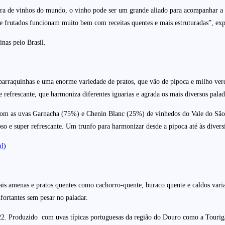
a de vinhos do mundo, o vinho pode ser um grande aliado para acompanhar a di
 e frutados funcionam muito bem com receitas quentes e mais estruturadas”, exp
inas pelo Brasil.
barraquinhas e uma enorme variedade de pratos, que vão de pipoca e milho verd
 e refrescante, que harmoniza diferentes iguarias e agrada os mais diversos pa
om as uvas Garnacha (75%) e Chenin Blanc (25%) de vinhedos do Vale do São Fr
so e super refrescante. Um trunfo para harmonizar desde a pipoca até às divers
ml
)
 amenas e pratos quentes como cachorro-quente, buraco quente e caldos variado
fortantes sem pesar no paladar.
2. Produzido com uvas típicas portuguesas da região do Douro como a Touriga