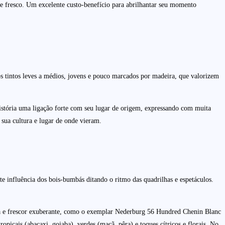
 e fresco. Um excelente custo-benefício para abrilhantar seu momento
os tintos leves a médios, jovens e pouco marcados por madeira, que valorizem
istória uma ligação forte com seu lugar de origem, expressando com muita
sua cultura e lugar de onde vieram.
te influência dos bois-bumbás ditando o ritmo das quadrilhas e espetáculos.
eza e frescor exuberante, como o exemplar Nederburg 56 Hundred Chenin Blanc
picais (abacaxi, goiaba), verdes (maçã, pêra) e toques cítricos e florais. No