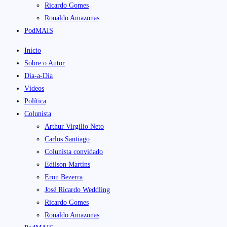
Ricardo Gomes
Ronaldo Amazonas
PodMAIS
Início
Sobre o Autor
Dia-a-Dia
Vídeos
Política
Colunista
Arthur Virgílio Neto
Carlos Santiago
Colunista convidado
Edilson Martins
Eron Bezerra
José Ricardo Weddling
Ricardo Gomes
Ronaldo Amazonas