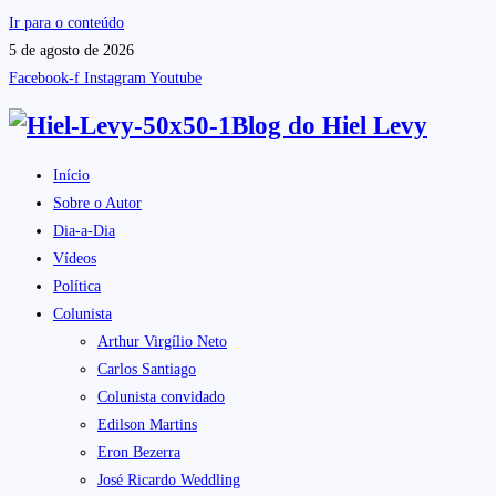
Ir para o conteúdo
5 de agosto de 2026
Facebook-f
Instagram
Youtube
Blog do
Hiel Levy
Início
Sobre o Autor
Dia-a-Dia
Vídeos
Política
Colunista
Arthur Virgílio Neto
Carlos Santiago
Colunista convidado
Edilson Martins
Eron Bezerra
José Ricardo Weddling