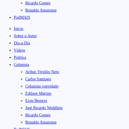
Ricardo Gomes
Ronaldo Amazonas
PodMAIS
Início
Sobre o Autor
Dia-a-Dia
Vídeos
Política
Colunista
Arthur Virgílio Neto
Carlos Santiago
Colunista convidado
Edilson Martins
Eron Bezerra
José Ricardo Weddling
Ricardo Gomes
Ronaldo Amazonas