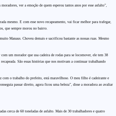
os moradores, ver a emoção de quem esperou tantos anos por esse asfalto”,
orada mesmo. E com esse novo recapeamento, vai ficar melhor para trafegar,
nos, que sempre morou no bairro.
u muito Manaus. Choveu demais e sacrificou bastante as nossas ruas. Mesmo
sar com um morador que usa cadeira de rodas para se locomover, ele tem 38
 recapeada. São essas histórias que nos motivam a continuar trabalhando
iz com o trabalho do prefeito, está maravilhoso. O meu filho é cadeirante e
onseguia passar direito, agora ficou uma beleza”, disse a moradora ao avaliar
adas cerca de 60 toneladas de asfalto. Mais de 30 trabalhadores e quatro