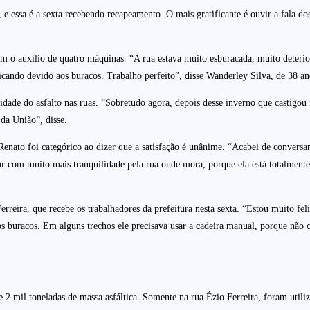
 e essa é a sexta recebendo recapeamento. O mais gratificante é ouvir a fala d
om o auxílio de quatro máquinas. “A rua estava muito esburacada, muito deteri
icando devido aos buracos. Trabalho perfeito”, disse Wanderley Silva, de 38 a
dade do asfalto nas ruas. “Sobretudo agora, depois desse inverno que castigo
 da União”, disse.
 Renato foi categórico ao dizer que a satisfação é unânime. “Acabei de conver
ar com muito mais tranquilidade pela rua onde mora, porque ela está totalmente
erreira, que recebe os trabalhadores da prefeitura nesta sexta. “Estou muito fel
os buracos. Em alguns trechos ele precisava usar a cadeira manual, porque não c
 2 mil toneladas de massa asfáltica. Somente na rua Ézio Ferreira, foram utiliz