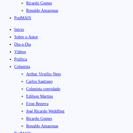
Ricardo Gomes
Ronaldo Amazonas
PodMAIS
Início
Sobre o Autor
Dia-a-Dia
Vídeos
Política
Colunista
Arthur Virgílio Neto
Carlos Santiago
Colunista convidado
Edilson Martins
Eron Bezerra
José Ricardo Weddling
Ricardo Gomes
Ronaldo Amazonas