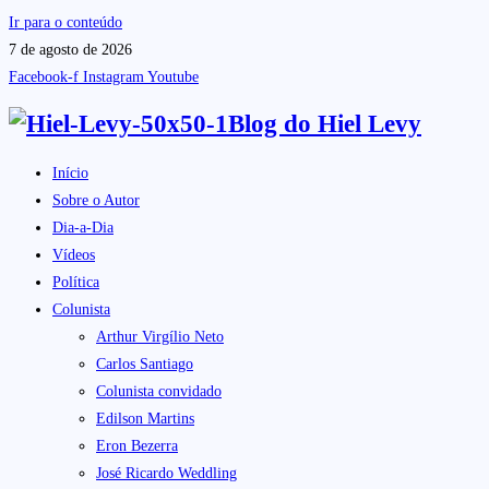
Ir para o conteúdo
7 de agosto de 2026
Facebook-f
Instagram
Youtube
Blog do
Hiel Levy
Início
Sobre o Autor
Dia-a-Dia
Vídeos
Política
Colunista
Arthur Virgílio Neto
Carlos Santiago
Colunista convidado
Edilson Martins
Eron Bezerra
José Ricardo Weddling