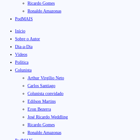
Ricardo Gomes
Ronaldo Amazonas
PodMAIS
Início
Sobre o Autor
Dia-a-Dia
Vídeos
Política
Colunista
Arthur Virgílio Neto
Carlos Santiago
Colunista convidado
Edilson Martins
Eron Bezerra
José Ricardo Weddling
Ricardo Gomes
Ronaldo Amazonas