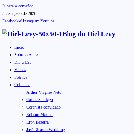
Ir para o conteúdo
5 de agosto de 2026
Facebook-f
Instagram
Youtube
Blog do
Hiel Levy
Início
Sobre o Autor
Dia-a-Dia
Vídeos
Política
Colunista
Arthur Virgílio Neto
Carlos Santiago
Colunista convidado
Edilson Martins
Eron Bezerra
José Ricardo Weddling