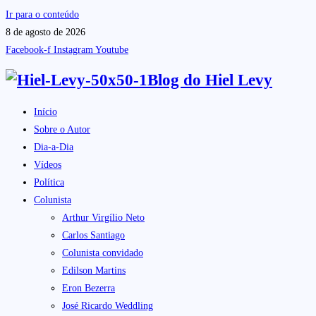
Ir para o conteúdo
8 de agosto de 2026
Facebook-f
Instagram
Youtube
Blog do
Hiel Levy
Início
Sobre o Autor
Dia-a-Dia
Vídeos
Política
Colunista
Arthur Virgílio Neto
Carlos Santiago
Colunista convidado
Edilson Martins
Eron Bezerra
José Ricardo Weddling