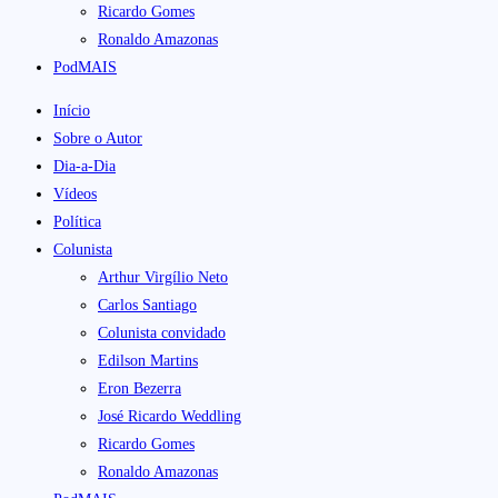
Ricardo Gomes
Ronaldo Amazonas
PodMAIS
Início
Sobre o Autor
Dia-a-Dia
Vídeos
Política
Colunista
Arthur Virgílio Neto
Carlos Santiago
Colunista convidado
Edilson Martins
Eron Bezerra
José Ricardo Weddling
Ricardo Gomes
Ronaldo Amazonas